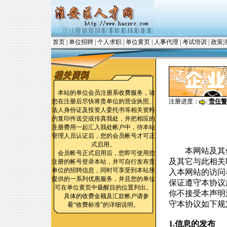
首页
|
单位招聘
|
个人求职
|
单位黄页
|
人事代理
|
考试培训
|
政策
本站的单位会员注册系收费服务，请
您在注册后尽快将贵单位的营业执照、
注册进度：
责任警
法人身份证及投资人委托书等相关资料
的复印件送交或传真我处，并把相应的
注册费用一起汇入我处帐户中，待本站
管理人员认证后，您的会员帐号才可正
式启用。
本网站及其他
会员帐号正式启用后，您即可使用您
及其它与此相关
注册的帐号登录本站，并可自行发布贵
单位的招聘信息，同时可享受到本站所
入本网站的访问
提供的一系列优惠服务，并且您的单位
保证遵守本协议
可在单位黄页中最醒目的位置列出。
你不接受本声明
具体的收费金额及汇款帐户请参
守本协议如下规
看“收费标准”的详细说明。
1.信息的发布