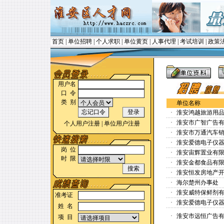
首页
|
单位招聘
|
个人求职
|
单位黄页
|
人事代理
|
考试培训
|
政策
用户名
口 令
类 别
单位名称
·
淮安鸿越旅游用
·
淮安市广智广告
个人用户注册
|
单位用户注册
·
淮安市万通汽车
·
淮安爱德电子仪
岗 位
·
淮安宙辉置业有
时 限
·
淮安金都食品有
·
淮安恒发房地产
·
海尔楚州办事处
·
淮安威特保鲜剂
准考证
·
淮安爱德电子仪
姓 名
·
淮安市远恒广告
项 目