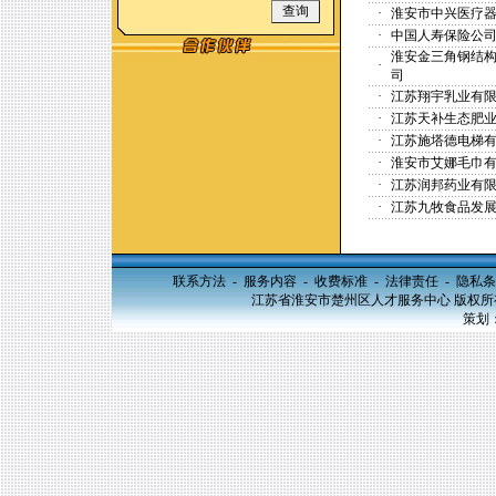
·
淮安市中兴医疗
·
中国人寿保险公
淮安金三角钢结
·
司
·
江苏翔宇乳业有
·
江苏天补生态肥
·
江苏施塔德电梯
·
淮安市艾娜毛巾
·
江苏润邦药业有
·
江苏九牧食品发
联系方法
-
服务内容
-
收费标准
-
法律责任
-
隐私条
江苏省淮安市楚州区人才服务中心 版权所有，20
策划