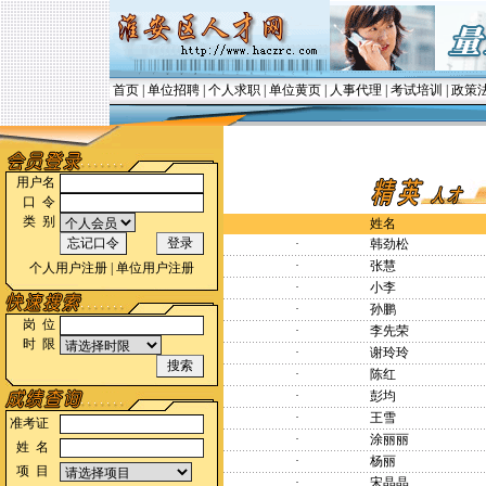
首页
|
单位招聘
|
个人求职
|
单位黄页
|
人事代理
|
考试培训
|
政策
用户名
口 令
类 别
姓名
·
韩劲松
·
张慧
个人用户注册
|
单位用户注册
·
小李
·
孙鹏
岗 位
·
李先荣
时 限
·
谢玲玲
·
陈红
·
彭均
·
王雪
准考证
·
涂丽丽
姓 名
·
杨丽
项 目
·
宋晶晶