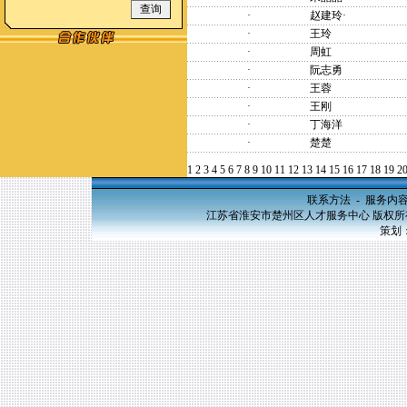
·
赵建玲·
·
王玲
·
周虹
·
阮志勇
·
王蓉
·
王刚
·
丁海洋
·
楚楚
1
2
3
4
5
6
7
8
9
10
11
12
13
14
15
16
17
18
19
2
联系方法
-
服务内
江苏省淮安市楚州区人才服务中心 版权所有，20
策划