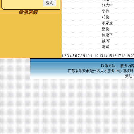
·
张大中
·
李伟
·
柏俊
·
项家虎
·
潘俊
·
陈建平
·
姚 军
·
葛斌
1
2
3
4
5
6
7
8
9
10
11
12
13
14
15
16
17
18
19
2
联系方法
-
服务内
江苏省淮安市楚州区人才服务中心 版权所有，20
策划