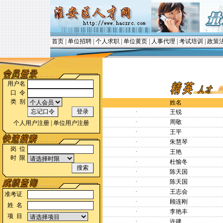
首页
|
单位招聘
|
个人求职
|
单位黄页
|
人事代理
|
考试培训
|
政策
用户名
口 令
类 别
姓名
·
王锐
·
周敬
个人用户注册
|
单位用户注册
·
王平
·
朱慧琴
岗 位
·
王艳
时 限
·
杜愉冬
·
陈天国
·
陈天国
·
王志会
准考证
·
顾连刚
姓 名
·
李艳丰
项 目
·
许建