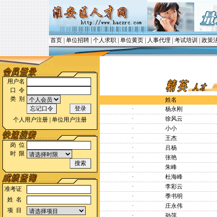
首页
|
单位招聘
|
个人求职
|
单位黄页
|
人事代理
|
考试培训
|
政策
用户名
口 令
类 别
姓名
·
杨永刚
·
徐风云
个人用户注册
|
单位用户注册
·
小小
·
王杰
岗 位
·
吕杨
时 限
·
张艳
·
朱峰
·
杜海峰
·
李彩云
准考证
·
季书明
姓 名
·
庄永伟
项 目
·
孙萍