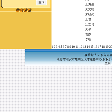
·
王海生
·
周文德
·
朱经亮
·
王群
·
汪志飞
·
周平
·
曹杰
·
李明
1
2
3
4
5
6
7
8
9
10
11
12
13
14
15
16
17
18
19
2
联系方法
-
服务内
江苏省淮安市楚州区人才服务中心 版权所有，20
策划