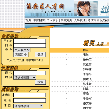
首页
|
单位招聘
|
个人求职
|
单位黄页
|
人事代理
|
考试培训
|
政策
用户名
口 令
类 别
姓名
·
张敏
·
施长宝
个人用户注册
|
单位用户注册
·
沈亚婧
·
郑海珠
岗 位
·
李丽平
时 限
·
侯建飞
·
陈小娇
·
刘建
·
崔峰
准考证
·
牛爱军
姓 名
·
骆艾芹
项 目
·
周志慧