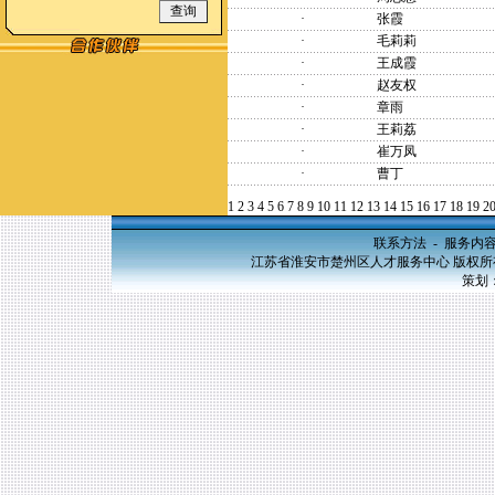
·
张霞
·
毛莉莉
·
王成霞
·
赵友权
·
章雨
·
王莉荔
·
崔万凤
·
曹丁
1
2
3
4
5
6
7
8
9
10
11
12
13
14
15
16
17
18
19
2
联系方法
-
服务内
江苏省淮安市楚州区人才服务中心 版权所有，20
策划