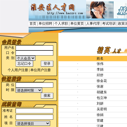
首页
|
单位招聘
|
个人求职
|
单位黄页
|
人事代理
|
考试培训
|
政策
用户名
口 令
类 别
姓名
·
张伟
·
李娟
个人用户注册
|
单位用户注册
·
邱舒
·
徐金花
岗 位
·
张谢
时 限
·
胡建东
·
包立坤
·
刘妍
·
吴星明
准考证
·
徐娟
姓 名
·
管建
项 目
·
汪建