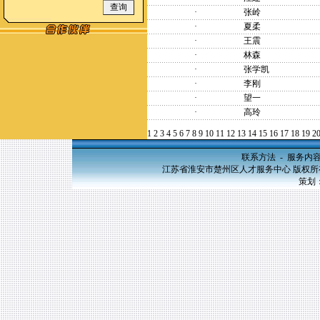
·
张岭
·
夏柔
·
王震
·
林森
·
张学凯
·
李刚
·
望一
·
高玲
1
2
3
4
5
6
7
8
9
10
11
12
13
14
15
16
17
18
19
2
联系方法
-
服务内
江苏省淮安市楚州区人才服务中心 版权所有，20
策划