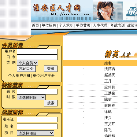
首页
|
单位招聘
|
个人求职
|
单位黄页
|
人事代理
|
考试培训
|
政策
用户名
口 令
类 别
姓名
·
沈怀吉
·
赵晶亮
个人用户注册
|
单位用户注册
·
王丹
·
应伟伟
岗 位
·
王洪俊
时 限
·
陈啸
·
谢国春
·
徐斌
·
汪兵
准考证
·
王艾芹
姓 名
·
陈飞
项 目
·
施建标