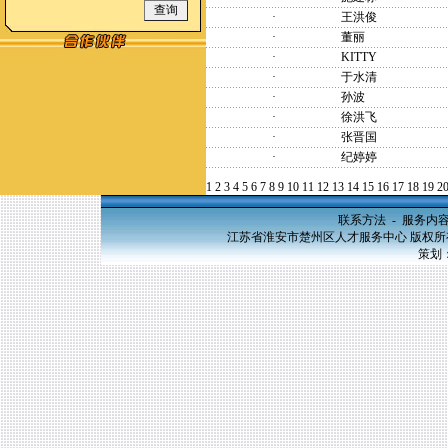
·
王洪俊
·
董丽
·
KITTY
·
于水清
·
孙波
·
徐洪飞
·
张晋国
·
纪婷婷
1
2
3
4
5
6
7
8
9
10
11
12
13
14
15
16
17
18
19
2
联系方法
-
服务内
江苏省淮安市楚州区人才服务中心 版权所有，20
策划