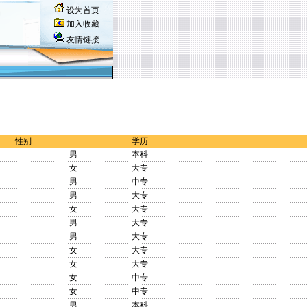
设为首页
加入收藏
友情链接
性别
学历
男
本科
女
大专
男
中专
男
大专
女
大专
男
大专
男
大专
女
大专
女
大专
女
中专
女
中专
男
本科