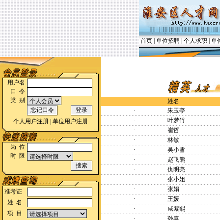
首页
|
单位招聘
|
个人求职
|
单
用户名
口 令
类 别
姓名
·
朱玉亭
·
叶梦竹
个人用户注册
|
单位用户注册
·
崔哲
·
林敏
岗 位
·
吴小雪
时 限
·
赵飞熊
·
仇明亮
·
张小姐
·
张娟
准考证
·
王媛
姓 名
·
咸紫熙
项 目
·
孙喜